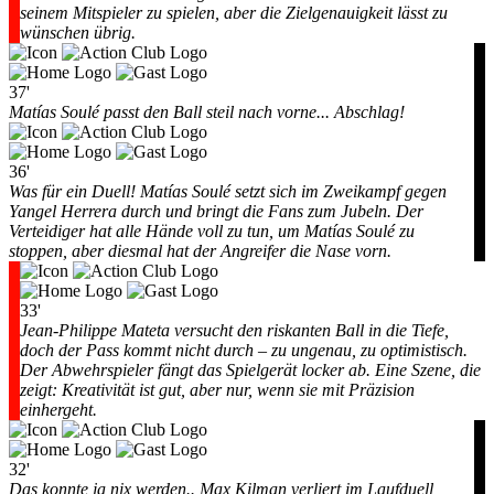
seinem Mitspieler zu spielen, aber die Zielgenauigkeit lässt zu
wünschen übrig.
37'
Matías Soulé passt den Ball steil nach vorne... Abschlag!
36'
Was für ein Duell! Matías Soulé setzt sich im Zweikampf gegen
Yangel Herrera durch und bringt die Fans zum Jubeln. Der
Verteidiger hat alle Hände voll zu tun, um Matías Soulé zu
stoppen, aber diesmal hat der Angreifer die Nase vorn.
33'
Jean-Philippe Mateta versucht den riskanten Ball in die Tiefe,
doch der Pass kommt nicht durch – zu ungenau, zu optimistisch.
Der Abwehrspieler fängt das Spielgerät locker ab. Eine Szene, die
zeigt: Kreativität ist gut, aber nur, wenn sie mit Präzision
einhergeht.
32'
Das konnte ja nix werden.. Max Kilman verliert im Laufduell