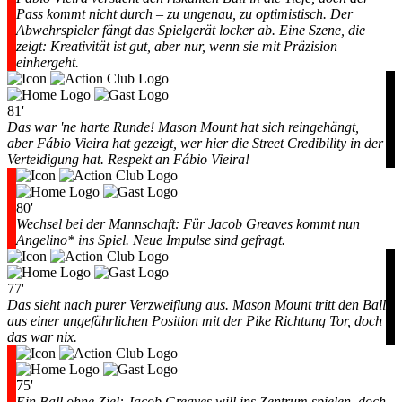
Pass kommt nicht durch – zu ungenau, zu optimistisch. Der
Abwehrspieler fängt das Spielgerät locker ab. Eine Szene, die
zeigt: Kreativität ist gut, aber nur, wenn sie mit Präzision
einhergeht.
81'
Das war 'ne harte Runde! Mason Mount hat sich reingehängt,
aber Fábio Vieira hat gezeigt, wer hier die Street Credibility in der
Verteidigung hat. Respekt an Fábio Vieira!
80'
Wechsel bei der Mannschaft: Für Jacob Greaves kommt nun
Angelino* ins Spiel. Neue Impulse sind gefragt.
77'
Das sieht nach purer Verzweiflung aus. Mason Mount tritt den Ball
aus einer ungefährlichen Position mit der Pike Richtung Tor, doch
das war nix.
75'
Ein Ball ohne Ziel: Jacob Greaves will ins Zentrum spielen, doch