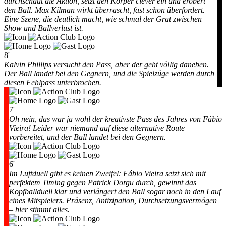
durchschaut die Aktion, setzt den Körper clever ein und erobert
den Ball. Max Kilman wirkt überrascht, fast schon überfordert.
Eine Szene, die deutlich macht, wie schmal der Grat zwischen
Show und Ballverlust ist.
8'
Kalvin Phillips versucht den Pass, aber der geht völlig daneben.
Der Ball landet bei den Gegnern, und die Spielzüge werden durch
diesen Fehlpass unterbrochen.
7'
Oh nein, das war ja wohl der kreativste Pass des Jahres von Fábio
Vieira! Leider war niemand auf diese alternative Route
vorbereitet, und der Ball landet bei den Gegnern.
6'
Im Luftduell gibt es keinen Zweifel: Fábio Vieira setzt sich mit
perfektem Timing gegen Patrick Dorgu durch, gewinnt das
Kopfballduell klar und verlängert den Ball sogar noch in den Lauf
eines Mitspielers. Präsenz, Antizipation, Durchsetzungsvermögen
– hier stimmt alles.