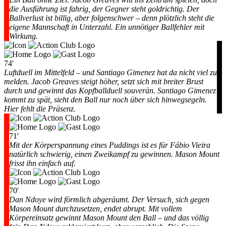
die Ausführung ist fahrig, der Gegner steht goldrichtig. Der
Ballverlust ist billig, aber folgenschwer – denn plötzlich steht die
eigene Mannschaft in Unterzahl. Ein unnötiger Ballfehler mit
Wirkung.
74'
Luftduell im Mittelfeld – und Santiago Gimenez hat da nicht viel zu
melden. Jacob Greaves steigt höher, setzt sich mit breiter Brust
durch und gewinnt das Kopfballduell souverän. Santiago Gimenez
kommt zu spät, sieht den Ball nur noch über sich hinwegsegeln.
Hier fehlt die Präsenz.
71'
Mit der Körperspannung eines Puddings ist es für Fábio Vieira
natürlich schwierig, einen Zweikampf zu gewinnen. Mason Mount
frisst ihn einfach auf.
70'
Dan Ndoye wird förmlich abgeräumt. Der Versuch, sich gegen
Mason Mount durchzusetzen, endet abrupt. Mit vollem
Körpereinsatz gewinnt Mason Mount den Ball – und das völlig