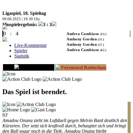
Ligaspiel, 18. Spieltag
09.06.2025 | 19:30 Uhr
Hinspielergebnis:
3 : 3
0
:
4
Andrea Cambiaso
(13.)
Anthony Gordon
(15.)
Anthony Gordon
Live-Kommentar
(17.)
Andrea Cambiaso
Spieler
(62.)
Statistik
OGC Nizza
Feyenoord Rotterdam
Das Spiel ist beendet.
93'
Amadou Onana zieht im Luftduell gegen Melvin Bard deutlich den
Kürzeren. Der setzt sich kraftvoll durch, behauptet sich und bringt
den Ball sogar noch in die Tiefe. Amadou Onana bleibt