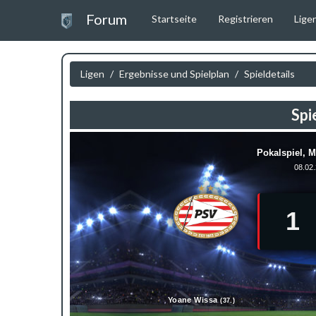
Forum
Startseite
Registrieren
Lige
Ligen
/
Ergebnisse und Spielplan
/
Spieldetails
Spi
Pokalspiel, M
08.02.
1
Yoane Wissa
(37.)