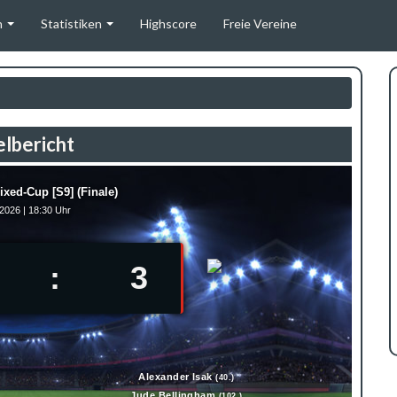
n
Statistiken
Highscore
Freie Vereine
elbericht
ixed-Cup [S9] (Finale)
2026 | 18:30 Uhr
:
3
Alexander Isak
(40.)
Jude Bellingham
(102.)