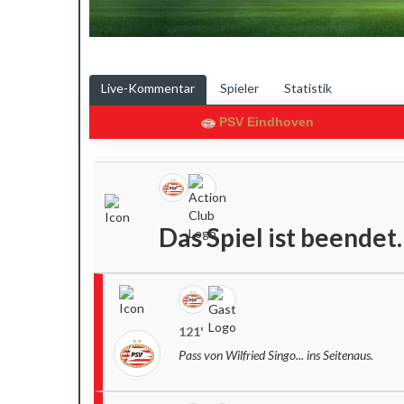
Live-Kommentar
Spieler
Statistik
PSV Eindhoven
Das Spiel ist beendet.
121'
Pass von Wilfried Singo... ins Seitenaus.