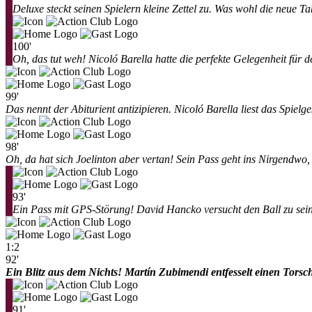
Deluxe steckt seinen Spielern kleine Zettel zu. Was wohl die neue Tak
100'
Oh, das tut weh! Nicoló Barella hatte die perfekte Gelegenheit für
99'
Das nennt der Abiturient antizipieren. Nicoló Barella liest das Spie
98'
Oh, da hat sich Joelinton aber vertan! Sein Pass geht ins Nirgendwo,
93'
Ein Pass mit GPS-Störung! David Hancko versucht den Ball zu seinem
1:2
92'
Ein Blitz aus dem Nichts! Martín Zubimendi entfesselt einen Torsch
91'