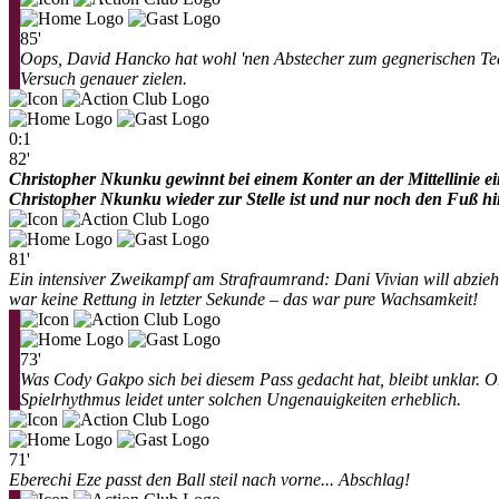
85'
Oops, David Hancko hat wohl 'nen Abstecher zum gegnerischen Tea
Versuch genauer zielen.
0:1
82'
Christopher Nkunku gewinnt bei einem Konter an der Mittellinie ein
Christopher Nkunku wieder zur Stelle ist und nur noch den Fuß hi
81'
Ein intensiver Zweikampf am Strafraumrand: Dani Vivian will abzieh
war keine Rettung in letzter Sekunde – das war pure Wachsamkeit!
73'
Was Cody Gakpo sich bei diesem Pass gedacht hat, bleibt unklar. Ohn
Spielrhythmus leidet unter solchen Ungenauigkeiten erheblich.
71'
Eberechi Eze passt den Ball steil nach vorne... Abschlag!