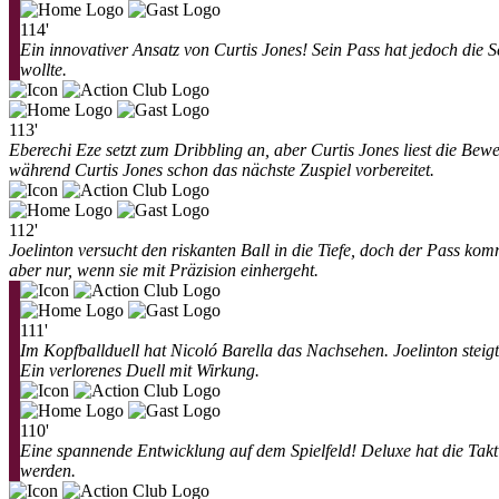
114'
Ein innovativer Ansatz von Curtis Jones! Sein Pass hat jedoch die S
wollte.
113'
Eberechi Eze setzt zum Dribbling an, aber Curtis Jones liest die Bew
während Curtis Jones schon das nächste Zuspiel vorbereitet.
112'
Joelinton versucht den riskanten Ball in die Tiefe, doch der Pass komm
aber nur, wenn sie mit Präzision einhergeht.
111'
Im Kopfballduell hat Nicoló Barella das Nachsehen. Joelinton steigt
Ein verlorenes Duell mit Wirkung.
110'
Eine spannende Entwicklung auf dem Spielfeld! Deluxe hat die Takti
werden.