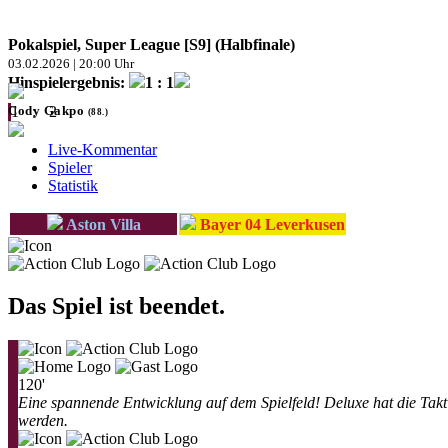
Pokalspiel, Super League [S9] (Halbfinale)
03.02.2026 | 20:00 Uhr
Hinspielergebnis:
1 : 1
Cody Gakpo
1
:
2
(88.)
Live-Kommentar
Spieler
Statistik
Aston Villa
Bayer 04 Leverkusen
Das Spiel ist beendet.
120'
Eine spannende Entwicklung auf dem Spielfeld! Deluxe hat die Takti
werden.