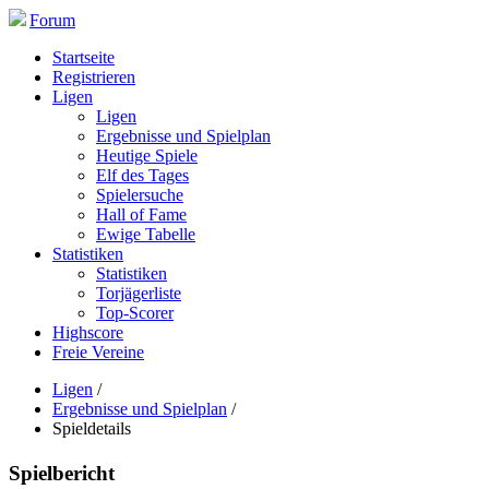
Forum
Startseite
Registrieren
Ligen
Ligen
Ergebnisse und Spielplan
Heutige Spiele
Elf des Tages
Spielersuche
Hall of Fame
Ewige Tabelle
Statistiken
Statistiken
Torjägerliste
Top-Scorer
Highscore
Freie Vereine
Ligen
/
Ergebnisse und Spielplan
/
Spieldetails
Spielbericht