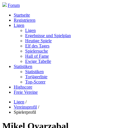
Forum
Startseite
Registrieren
Ligen
Ligen
Ergebnisse und Spielplan
Heutige Spiele
Elf des Tages
Spielersuche
Hall of Fame
Ewige Tabelle
Statistiken
Statistiken
Torjägerliste
Top-Scorer
Highscore
Freie Vereine
Ligen
/
Vereinsprofil
/
Spielerprofil
Mikel Oyarzabal