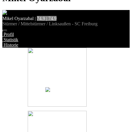
Mikel Oyarzabal |
74.9 | 74.9
Stürmer / Mittelstürmer / Linksaußen
- SC Freiburg
Profil
Statistik
Historie