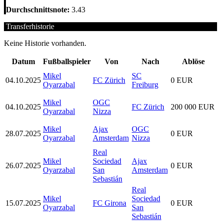
Durchschnittsnote:
3.43
Transferhistorie
Keine Historie vorhanden.
Datum
Fußballspieler
Von
Nach
Ablöse
Mikel
SC
04.10.2025
FC Zürich
0 EUR
Oyarzabal
Freiburg
Mikel
OGC
04.10.2025
FC Zürich
200 000 EUR
Oyarzabal
Nizza
Mikel
Ajax
OGC
28.07.2025
0 EUR
Oyarzabal
Amsterdam
Nizza
Real
Mikel
Sociedad
Ajax
26.07.2025
0 EUR
Oyarzabal
San
Amsterdam
Sebastián
Real
Mikel
Sociedad
15.07.2025
FC Girona
0 EUR
Oyarzabal
San
Sebastián