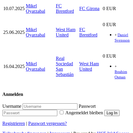
Mikel
FC
10.07.2025
FC Girona
0 EUR
Oyarzabal
Brentford
0 EUR
Mikel
West Ham
FC
25.06.2025
Oyarzabal
United
Brentford
+
Daniel
Svensson
0 EUR
Real
Mikel
Sociedad
West Ham
16.04.2025
+
Oyarzabal
San
United
Ibrahim
Sebastián
Osman
Anmelden
Username
Passwort
Angemeldet bleiben
Log In
Registrieren
|
Passwort vergessen?