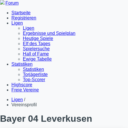
Forum
Startseite
Registrieren
Ligen
Ligen
Ergebnisse und Spielplan
Heutige Spiele
Elf des Tages
Spielersuche
Hall of Fame
Ewige Tabelle
Statistiken
Statistiken
Torjägerliste
Top-Scorer
Highscore
Freie Vereine
Ligen
/
Vereinsprofil
Bayer 04 Leverkusen