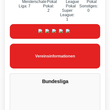
Liga: 7
Pokal:
Sonstiges:
2
Super
0
League:
1
Vereinsinformationen
Bundesliga