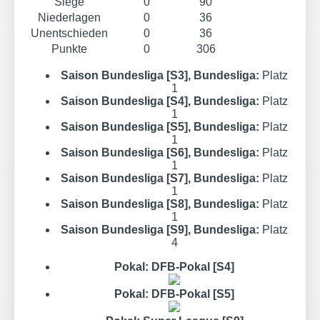
Siege
0
90
Niederlagen
0
36
Unentschieden
0
36
Punkte
0
306
Saison Bundesliga [S3], Bundesliga:
Platz
1
Saison Bundesliga [S4], Bundesliga:
Platz
1
Saison Bundesliga [S5], Bundesliga:
Platz
1
Saison Bundesliga [S6], Bundesliga:
Platz
1
Saison Bundesliga [S7], Bundesliga:
Platz
1
Saison Bundesliga [S8], Bundesliga:
Platz
1
Saison Bundesliga [S9], Bundesliga:
Platz
4
Pokal: DFB-Pokal [S4]
Pokal: DFB-Pokal [S5]