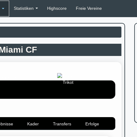
Statistiken
Highscore
Freie Vereine
n
 Miami CF
ebnisse
Kader
Transfers
Erfolge